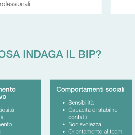
rofessionali.
OSA INDAGA IL BIP?
mento
Comportamenti sociali
ivo
Sensibilità
iosità
Capacità di stabilire
tà
contatti
mento
Socievolezza
e
Orientamento al team