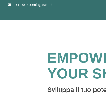
clienti@bloomingarete.it
EMPOW
YOUR S
Sviluppa il tuo pot