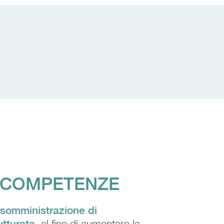
 COMPETENZE
somministrazione di
utturata
, al fine di aumentare la