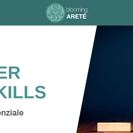
ER
KILLS
enziale