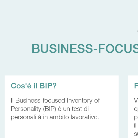
BUSINESS-FOCUS
Cos'è il BIP?
P
Il Business-focused Inventory of
V
Personality (BIP) è un test di
q
personalità in ambito lavorativo.
p
i
s