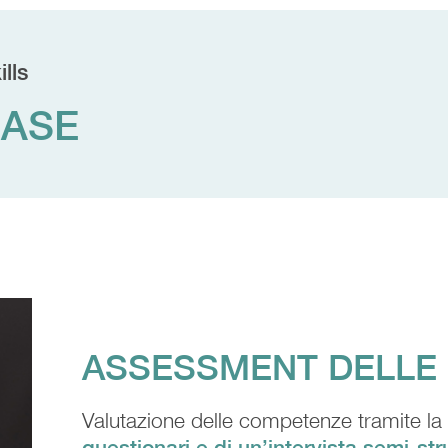
lls
FASE
ASSESSMENT DELLE
Valutazione delle competenze tramite la
questionari e di un’intervista semi-str