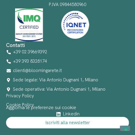
P.IVA 09844580960
Contatti
+39 02 39669392
+39 393 8328174
clienti@bloomingarete.it
Sede legale: Via Antonio Dugnani 1, Milano
Sede operativa: Via Antonio Dugnani 1, Milano
Privacy Policy
Cookie Policy
Aggiorna le preferenze sui cookie
Linkedin
Iscriviti alla newsletter