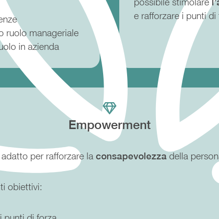
possibile stimolare
l
e rafforzare i punti d
cenze
vo ruolo manageriale
ruolo in azienda
Empowerment
adatto per rafforzare la
consapevolezza
della persona
 obiettivi:
 punti di forza