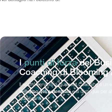
I
punti di forza
del Bus
Coaching di Blooming 
Il nostro servizio di Business Coaching è un 
sviluppo del potenziale
e si distingue per a
qualificanti.