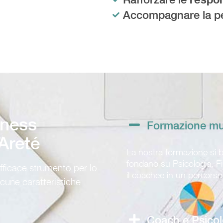
Accompagnare la p
iness
Formazione mul
Areté
La nostra formazione si
fondano su Psicologia, Fi
efficace strumento per lo
il coachee in un percors
lcune caratteristiche
Coach e Psicol