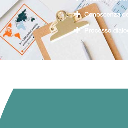
Conoscenza del
Processo dialo
hing