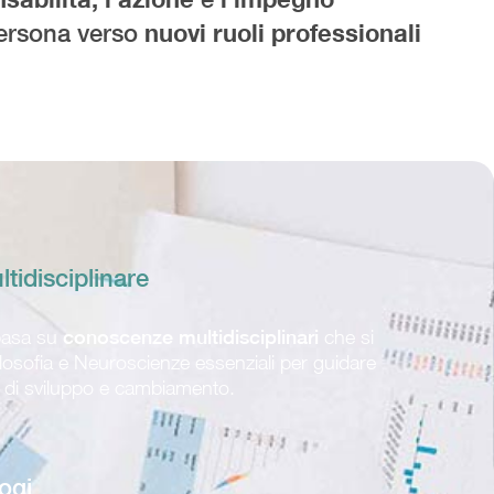
ersona verso
nuovi ruoli professionali
tidisciplinare
 basa su
conoscenze multidisciplinari
che si
losofia e Neuroscienze essenziali per guidare
o di sviluppo e cambiamento.
ogi