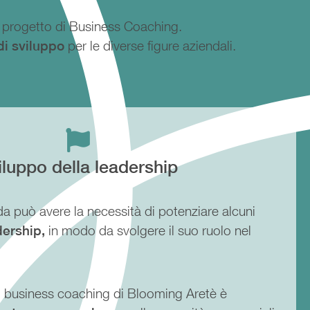
ce progetto di Business Coaching.
di sviluppo
per le diverse figure aziendali.
iluppo della leadership
a può avere la necessità di potenziare alcuni
dership,
in modo da svolgere il suo ruolo nel
di business coaching di Blooming Aretè è