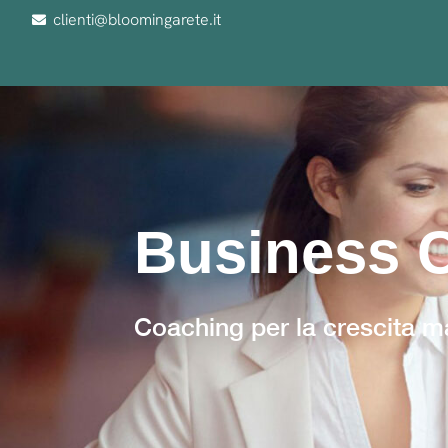
clienti@bloomingarete.it
Business 
Coaching per la crescita m