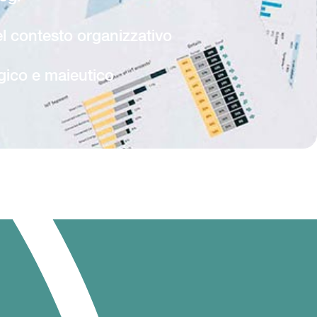
 contesto organizzativo
gico e maieutico