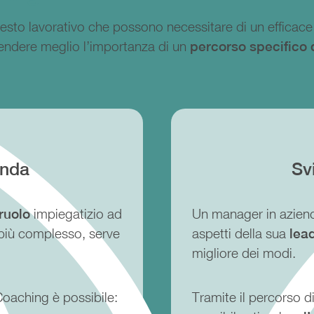
contesto lavorativo che possono necessitare di un effica
endere meglio l’importanza di un
percorso specifico 
enda
Sv
ruolo
impiegatizio ad
Un manager in aziend
 più complesso, serve
aspetti della sua
lea
migliore dei modi.
Coaching è possibile:
Tramite il percorso 