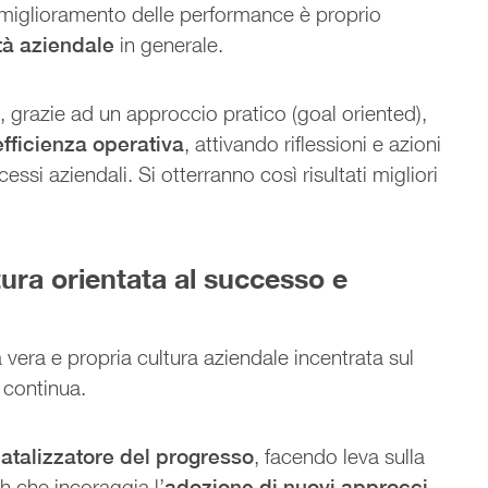
miglioramento delle performance è proprio
tà aziendale
in generale.
i, grazie ad un approccio pratico (goal oriented),
’efficienza operativa
, attivando riflessioni e azioni
ssi aziendali. Si otterranno così risultati migliori
tura orientata al successo e
a vera e propria cultura aziendale incentrata sul
 continua.
atalizzatore del progresso
, facendo leva sulla
ch che incoraggia l’
adozione di nuovi approcci