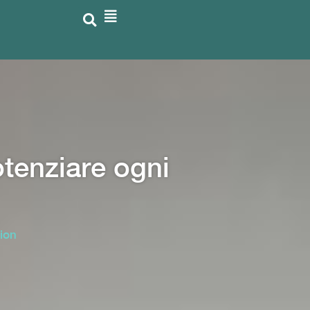
otenziare ogni
sion