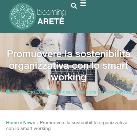
Promuovere la sostenibilità
organizzativa con lo smart
working
23 Giugno 2022
Benessere psicofisico
,
Consulenza
Home
»
News
»
Promuovere la sostenibilità organizzativa
con lo smart working