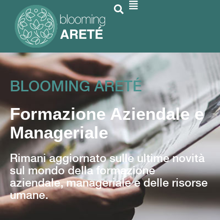
BLOOMING ARETÉ
Formazione Aziendale e
Manageriale
Rimani aggiornato sulle ultime novità
sul mondo della formazione
aziendale, manageriale e delle risorse
umane.