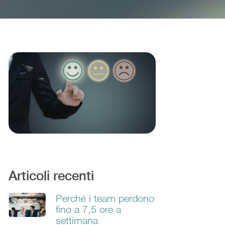
Articoli recenti
Perché i team perdono
fino a 7,5 ore a
settimana