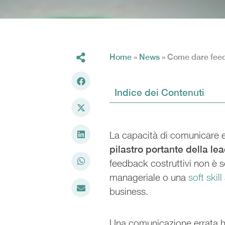
Home
»
News
»
Come dare feedb
Indice dei Contenuti
La capacità di comunicare e
pilastro portante della l
feedback costruttivi non è 
manageriale o una
soft skill
business.
Una comunicazione errata ha