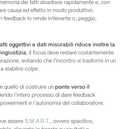
 memoria dei fatti sbiadisce rapidamente e, con
egare causa ed effetto in modo produttivo.
n feedback lo rende irrilevante o, peggio,
fatti oggettivi e dati misurabili riduce inoltre la
ingiustizia
. Il focus deve restare costantemente
orazione, evitando che l’incontro si trasformi in un
a stabilire colpe.
re quello di costruire un
ponte verso il
dendo l’intero processo di dare feedback
mpowerment e l’autonomia del collaboratore.
deve essere
S.M.A.R.T.
, ovvero specifico,
bile, rilevante (o basato su risultati) e