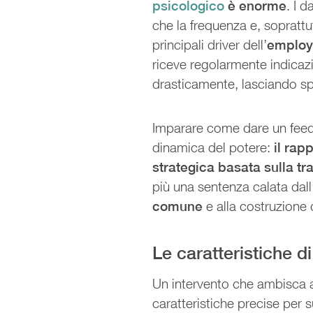
psicologico
è enorme
. I d
che la frequenza e, soprattu
principali driver dell’
emplo
riceve regolarmente indicazi
drasticamente, lasciando sp
Imparare come dare un feed
dinamica del potere:
il rap
strategica basata sulla t
più una sentenza calata dal
comune
e alla costruzione 
Le caratteristiche d
Un intervento che ambisca 
caratteristiche precise per s