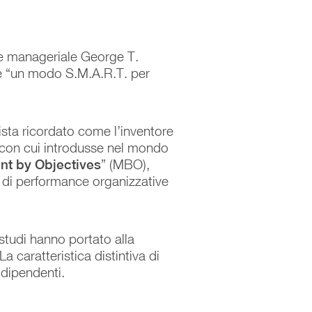
e manageriale George T.
te “un modo S.M.A.R.T. per
ista ricordato come l’inventore
con cui introdusse nel mondo
t by Objectives
” (MBO),
to di performance organizzative
 studi hanno portato alla
 La caratteristica distintiva di
i dipendenti.