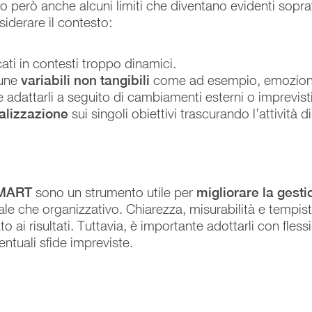
 però anche alcuni limiti che diventano evidenti sopra
derare il contesto:
cati in contesti troppo dinamici.
cune
variabili non tangibili
come ad esempio, emozion
e adattarli a seguito di cambiamenti esterni o imprevisti
alizzazione
sui singoli obiettivi trascurando l’attività di
SMART
sono un strumento utile per
migliorare la gesti
iduale che organizzativo. Chiarezza, misurabilità e tempi
o ai risultati. Tuttavia, è importante adottarli con fless
entuali sfide impreviste.