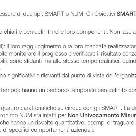
o essere di due tipi: SMART o NUM. Gli Obiettivi
SMAR
no chiari e ben definiti nelle loro componenti. Non lasci
li): il loro raggiungimento o la loro mancata realizzazio
ile monitorare il progresso e verificare il risultato sen
ili): sono sfidanti ma allo stesso tempo realistici, quin
.
ono significativi e rilevanti dal punto di vista dell’orga
el tempo): hanno un percorso temporale ben definito c
quattro caratteristiche su cinque con gli SMART. La diff
ronimo NUM sta infatti per
Non Univocamente Misura
che hanno un risvolto quantitativo, esempi di traguard
 di specifici comportamenti aziendali.