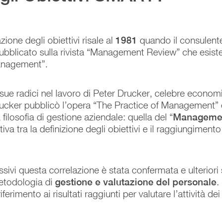
ione degli obiettivi risale al
1981
quando il consulent
 pubblicato sulla rivista “Management Review” che esis
 management”.
e sue radici nel lavoro di Peter Drucker, celebre econom
cker pubblicò l’opera “The Practice of Management” 
filosofia di gestione aziendale: quella del “
Managemen
tiva tra la definizione degli obiettivi e il raggiungimen
sivi questa correlazione è stata confermata e ulteriori
etodologia di
gestione e valutazione del personale
.
ferimento ai risultati raggiunti per valutare l’attività de