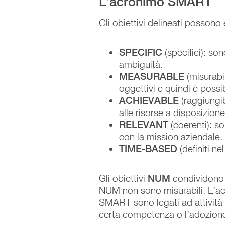
L’acronimo SMART
Gli obiettivi delineati posson
SPECIFIC
(specifici): so
ambiguità.
MEASURABLE
(misurabi
oggettivi e quindi è possib
ACHIEVABLE
(raggiungib
alle risorse a disposizione
RELEVANT
(coerenti): s
con la mission aziendale.
TIME-BASED
(definiti n
Gli obiettivi
NUM
condividono 
NUM non sono misurabili. L’ac
SMART sono legati ad attività 
certa competenza o l’adozione