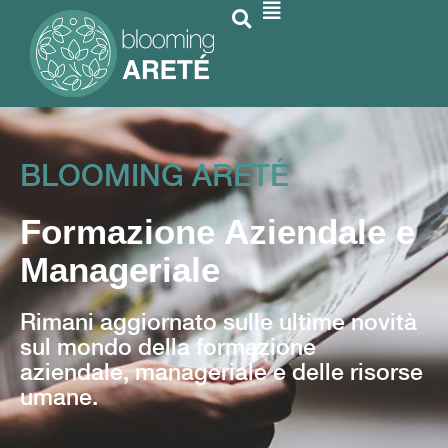
BLOOMING ARETÉ
Formazione Aziendale e
Manageriale
Rimani aggiornato sulle ultime novità
sul mondo della formazione
aziendale, manageriale e delle risorse
umane.