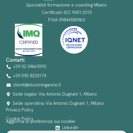
Specialisti formazione e coaching Milano
Certificato ISO 9001:2015
P.IVA 09844580960
Contatti
+39 02 39669392
+39 393 8328174
clienti@bloomingarete.it
Sede legale: Via Antonio Dugnani 1, Milano
Sede operativa: Via Antonio Dugnani 1, Milano
Privacy Policy
Cookie Policy
Aggiorna le preferenze sui cookie
Linkedin