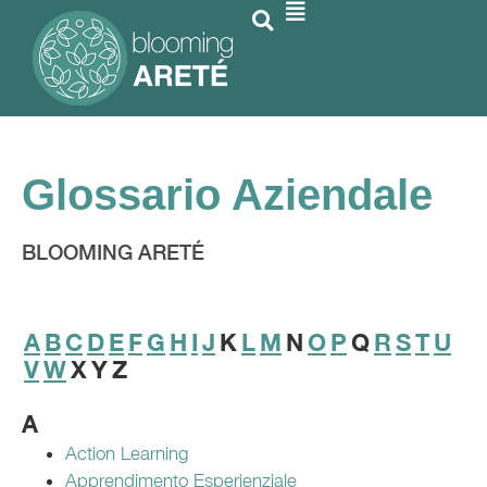
Glossario Aziendale
BLOOMING ARETÉ
A
B
C
D
E
F
G
H
I
J
K
L
M
N
O
P
Q
R
S
T
U
V
W
X
Y
Z
A
Action Learning
Apprendimento Esperienziale