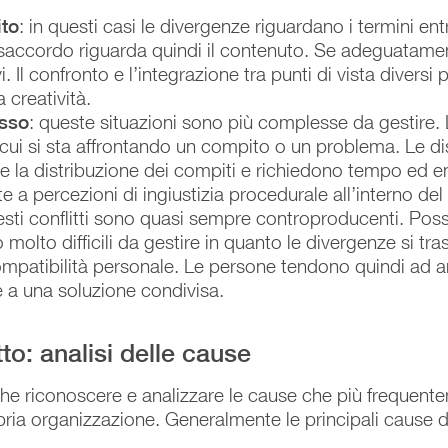
ito
: in questi casi le divergenze riguardano i termini en
saccordo riguarda quindi il contenuto. Se adeguatamente
 Il confronto e l’integrazione tra punti di vista diversi p
a creatività.
esso
: queste situazioni sono più complesse da gestire. 
n cui si sta affrontando un compito o un problema. Le 
e e la distribuzione dei compiti e richiedono tempo ed en
a percezioni di ingiustizia procedurale all’interno del
esti conflitti sono quasi sempre controproducenti. Posson
 molto difficili da gestire in quanto le divergenze si tr
ompatibilità personale. Le persone tendono quindi ad arr
re a una soluzione condivisa.
to: analisi delle cause
anche riconoscere e analizzare le cause che più frequen
ropria organizzazione. Generalmente le principali cause di