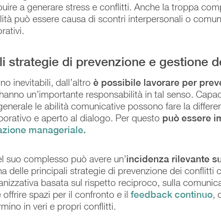
uire a generare stress e conflitti. Anche la troppa com
lità può essere causa di scontri interpersonali o comun
rativi.
li strategie di prevenzione e gestione de
no inevitabili, dall’altro
è possibile lavorare per preve
 hanno un’importante responsabilità in tal senso. Ca
n generale le abilità comunicative possono fare la diffe
borativo e aperto al dialogo. Per questo
può essere i
azione manageriale.
l suo complesso può avere un’
incidenza rilevante s
 delle principali strategie di prevenzione dei conflitti c
nizzativa basata sul rispetto reciproco, sulla comunica
offrire spazi per il confronto e il
feedback continuo
, 
ino in veri e propri conflitti.