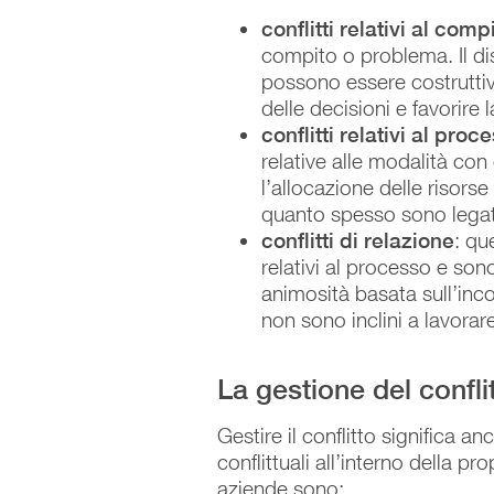
conflitti relativi al comp
compito o problema. Il di
possono essere costruttivi.
delle decisioni e favorire l
conflitti relativi al proc
relative alle modalità co
l’allocazione delle risors
quanto spesso sono legate 
conflitti di relazione
: qu
relativi al processo e sono
animosità basata sull’inc
non sono inclini a lavora
La gestione del conflit
Gestire il conflitto significa 
conflittuali all’interno della p
aziende sono: