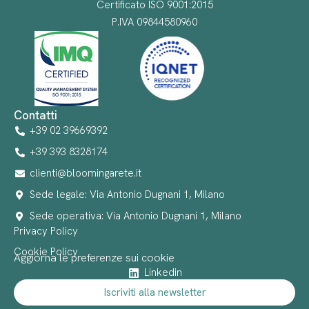
Certificato ISO 9001:2015
P.IVA 09844580960
Contatti
+39 02 39669392
+39 393 8328174
clienti@bloomingarete.it
Sede legale: Via Antonio Dugnani 1, Milano
Sede operativa: Via Antonio Dugnani 1, Milano
Privacy Policy
Cookie Policy
Aggiorna le preferenze sui cookie
Linkedin
Iscriviti alla newsletter