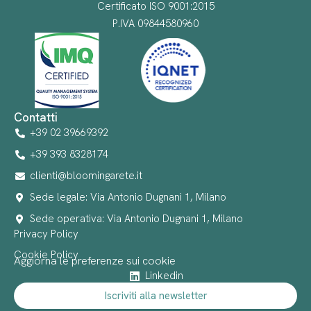
Certificato ISO 9001:2015
P.IVA 09844580960
Contatti
+39 02 39669392
+39 393 8328174
clienti@bloomingarete.it
Sede legale: Via Antonio Dugnani 1, Milano
Sede operativa: Via Antonio Dugnani 1, Milano
Privacy Policy
Cookie Policy
Aggiorna le preferenze sui cookie
Linkedin
Iscriviti alla newsletter