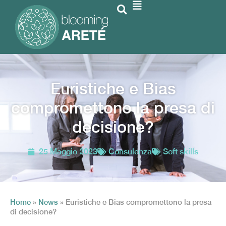
Euristiche e Bias
compromettono la presa di
decisione?
25 Maggio 2023
Consulenza
Soft skills
Home
»
News
»
Euristiche e Bias compromettono la presa
di decisione?