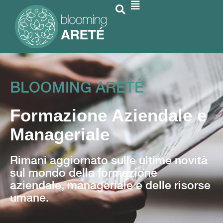
BLOOMING ARETÉ
Formazione Aziendale e
Manageriale
Rimani aggiornato sulle ultime novità
sul mondo della formazione
aziendale, manageriale e delle risorse
umane.