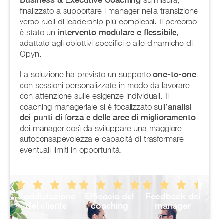
Business & Executive Coaching
su misura,
finalizzato a supportare i manager nella transizione
verso ruoli di leadership più complessi. Il percorso
è stato un
intervento modulare e flessibile
,
adattato agli obiettivi specifici e alle dinamiche di
Opyn.
La soluzione ha previsto un supporto
one-to-one
,
con sessioni personalizzate in modo da lavorare
con attenzione sulle esigenze individuali. Il
coaching manageriale si è focalizzato sull’
analisi
dei punti di forza e delle aree di miglioramento
dei manager così da sviluppare una maggiore
autoconsapevolezza e capacità di trasformare
eventuali limiti in opportunità.
Soddisfazione
Efficacia del
Feedback dei
del cliente
coaching
manager