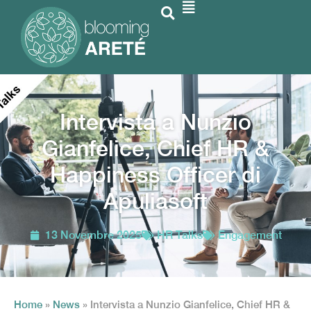
Intervista a Nunzio
Gianfelice, Chief HR &
Happiness Officer di
Apuliasoft
13 Novembre 2025
HR Talks
Engagement
Home
»
News
»
Intervista a Nunzio Gianfelice, Chief HR &