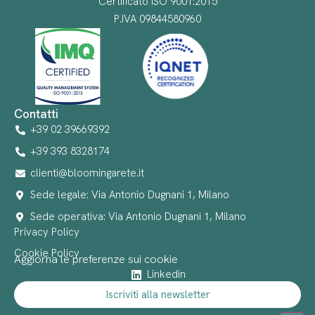
Certificato ISO 9001:2015
P.IVA 09844580960
Contatti
+39 02 39669392
+39 393 8328174
clienti@bloomingarete.it
Sede legale: Via Antonio Dugnani 1, Milano
Sede operativa: Via Antonio Dugnani 1, Milano
Privacy Policy
Cookie Policy
Aggiorna le preferenze sui cookie
Linkedin
Iscriviti alla newsletter