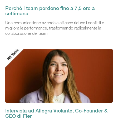
Perché i team perdono fino a 7,5 ore a
settimana
Una comunicazione aziendale efficace riduce i conflitti e
migliora le performance, trasformando radicalmente la
collaborazione del team.
Intervista ad Allegra Violante, Co-Founder &
CEO di Fler