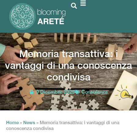
Memoria transattiva: i
vantaggi di una conoscenza
condivisa
9 Dicembre 2025
Consulenza
Home
»
News
»
Memoria transattiva: i vantaggi di una
conoscenza condivisa