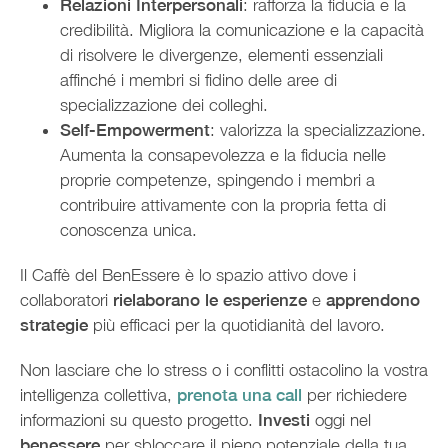
Relazioni Interpersonali
: rafforza la fiducia e la
credibilità. Migliora la comunicazione e la capacità
di risolvere le divergenze, elementi essenziali
affinché i membri si fidino delle aree di
specializzazione dei colleghi.
Self-Empowerment
: valorizza la specializzazione.
Aumenta la consapevolezza e la fiducia nelle
proprie competenze, spingendo i membri a
contribuire attivamente con la propria fetta di
conoscenza unica.
Il Caffè del BenEssere è lo spazio attivo dove i
collaboratori
rielaborano le esperienze
e
apprendono
strategie
più efficaci per la quotidianità del lavoro.
Non lasciare che lo stress o i conflitti ostacolino la vostra
intelligenza collettiva,
prenota una call
per richiedere
informazioni su questo progetto.
Investi
oggi nel
benessere
per sbloccare il pieno potenziale della tua