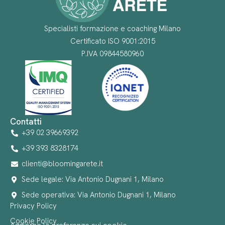
Specialisti formazione e coaching Milano
Certificato ISO 9001:2015
P.IVA 09844580960
Contatti
+39 02 39669392
+39 393 8328174
clienti@bloomingarete.it
Sede legale: Via Antonio Dugnani 1, Milano
Sede operativa: Via Antonio Dugnani 1, Milano
Privacy Policy
Cookie Policy