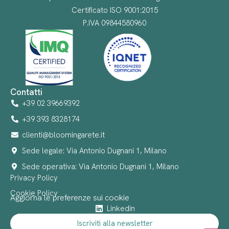
Certificato ISO 9001:2015
P.IVA 09844580960
Contatti
+39 02 39669392
+39 393 8328174
clienti@bloomingarete.it
Sede legale: Via Antonio Dugnani 1, Milano
Sede operativa: Via Antonio Dugnani 1, Milano
Privacy Policy
Cookie Policy
Aggiorna le preferenze sui cookie
Linkedin
Iscriviti alla newsletter