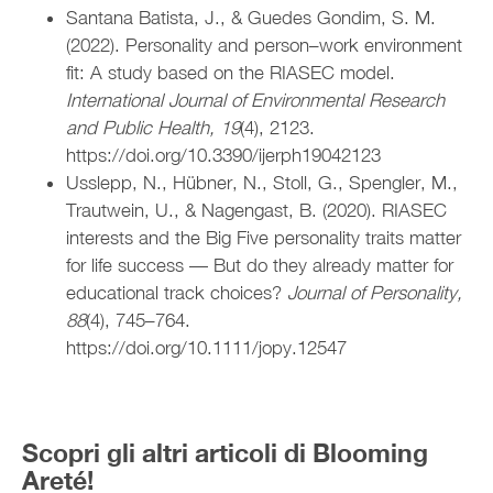
Santana Batista, J., & Guedes Gondim, S. M.
(2022). Personality and person–work environment
fit: A study based on the RIASEC model.
International Journal of Environmental Research
and Public Health, 19
(4), 2123.
https://doi.org/10.3390/ijerph19042123
Usslepp, N., Hübner, N., Stoll, G., Spengler, M.,
Trautwein, U., & Nagengast, B. (2020). RIASEC
interests and the Big Five personality traits matter
for life success — But do they already matter for
educational track choices?
Journal of Personality,
88
(4), 745–764.
https://doi.org/10.1111/jopy.12547
Scopri gli altri articoli di Blooming
Areté!