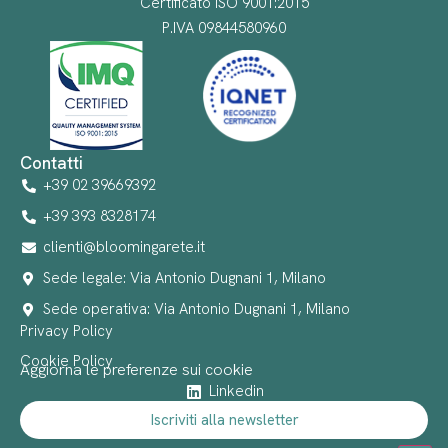
Certificato ISO 9001:2015
P.IVA 09844580960
Contatti
+39 02 39669392
+39 393 8328174
clienti@bloomingarete.it
Sede legale: Via Antonio Dugnani 1, Milano
Sede operativa: Via Antonio Dugnani 1, Milano
Privacy Policy
Cookie Policy
Aggiorna le preferenze sui cookie
Linkedin
Iscriviti alla newsletter