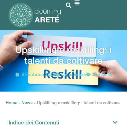
Upskilling e reskilling: i
talenti da coltivare
9 Febbraio 2023
Consulenza
Soft skills
Home
»
News
»
Upskilling e reskilling: i talenti da coltivare
Indice dei Contenuti